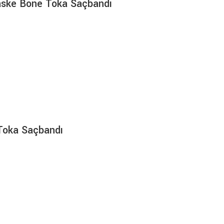
aske Bone Toka Saçbandı
Toka Saçbandı