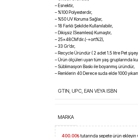
– Esnektir,
– %100 Polyesterdir,
– %50 UV Koruma Sağlar,
– 18 Farklı Şekilde Kullanılabilir,
– Dikişsiz (Seamless) Kumaştır,
– 25x48CM’dir.(-+ort%2),
– 33 Gr’dır,
– Recycle Üründür ( 2 adet 1.5 litre Pet şişe
– Ürün ölçüleri uyan tüm yaş gruplarında kull
– Süblimasyon Baskı ile boyanmış üründür,
– Renklerin 40 Derece suda elde 1000 yıkama
GTIN, UPC, EAN VEYA ISBN
MARKA
400.00
₺
tutarında sepete ürün ekleyin