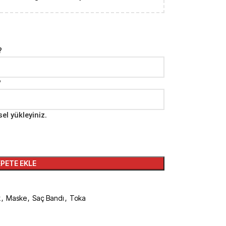
?
?
sel yükleyiniz.
PETE EKLE
k
,
Maske
,
Saç Bandı
,
Toka