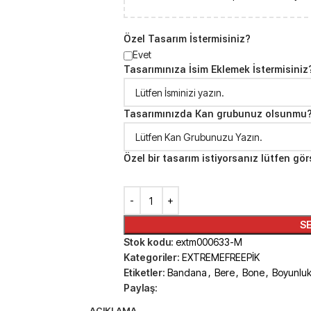
Özel Tasarım İstermisiniz?
Evet
Tasarımınıza İsim Eklemek İstermisiniz
Tasarımınızda Kan grubunuz olsunmu
Özel bir tasarım istiyorsanız lütfen gör
SE
Stok kodu:
extm000633-M
Kategoriler:
EXTREMEFREEPİK
Etiketler:
Bandana
,
Bere
,
Bone
,
Boyunlu
Paylaş:
AÇIKLAMA