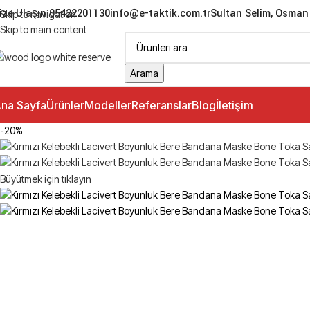
ize Ulaşın 05422201130
info@e-taktik.com.tr
Sultan Selim, Osman 
Skip to navigation
Skip to main content
Arama
na Sayfa
Ürünler
Modeller
Referanslar
Blog
İletişim
-20%
Büyütmek için tıklayın