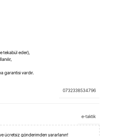
ye tekabül eder),
anılır,
 garantisi vardır.
0732338534796
e-taktik
 ve ücretsiz gönderimden yararlanın!