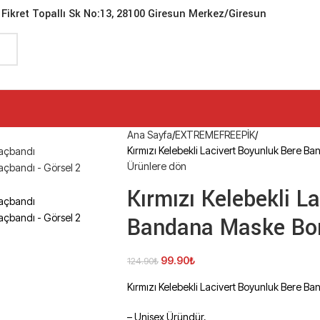
Fikret Topallı Sk No:13, 28100 Giresun Merkez/Giresun
Ana Sayfa
EXTREMEFREEPİK
Kırmızı Kelebekli Lacivert Boyunluk Bere
Ürünlere dön
Kırmızı Kelebekli L
Bandana Maske Bo
99.90
₺
124.90
₺
Kırmızı Kelebekli Lacivert Boyunluk Bere
– Unisex Üründür,