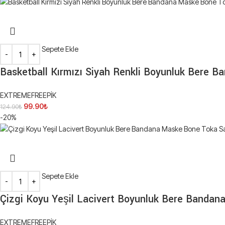
Sepete Ekle
Basketball Kırmızı Siyah Renkli Boyunluk Bere 
EXTREMEFREEPİK
99.90
₺
124.90
₺
-20%
Sepete Ekle
Çizgi Koyu Yeşil Lacivert Boyunluk Bere Banda
EXTREMEFREEPİK