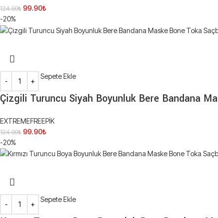
99.90
₺
124.90
₺
-20%
Sepete Ekle
Çizgili Turuncu Siyah Boyunluk Bere Bandana M
EXTREMEFREEPİK
99.90
₺
124.90
₺
-20%
Sepete Ekle