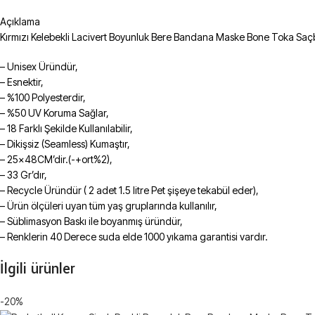
Açıklama
Kırmızı Kelebekli Lacivert Boyunluk Bere Bandana Maske Bone Toka Sa
– Unisex Üründür,
– Esnektir,
– %100 Polyesterdir,
– %50 UV Koruma Sağlar,
– 18 Farklı Şekilde Kullanılabilir,
– Dikişsiz (Seamless) Kumaştır,
– 25x48CM’dir.(-+ort%2),
– 33 Gr’dır,
– Recycle Üründür ( 2 adet 1.5 litre Pet şişeye tekabül eder),
– Ürün ölçüleri uyan tüm yaş gruplarında kullanılır,
– Süblimasyon Baskı ile boyanmış üründür,
– Renklerin 40 Derece suda elde 1000 yıkama garantisi vardır.
İlgili ürünler
-20%