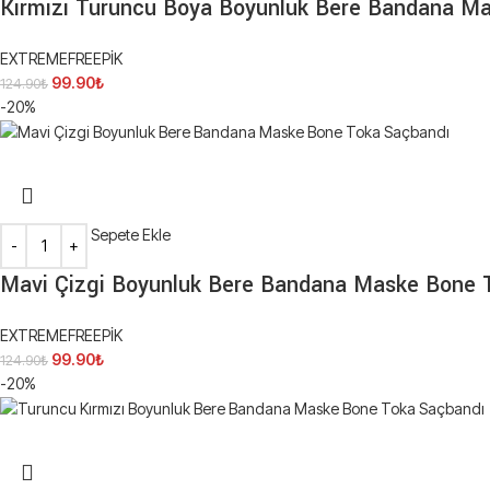
Kırmızı Turuncu Boya Boyunluk Bere Bandana M
EXTREMEFREEPİK
99.90
₺
124.90
₺
-20%
Sepete Ekle
Mavi Çizgi Boyunluk Bere Bandana Maske Bone 
EXTREMEFREEPİK
99.90
₺
124.90
₺
-20%