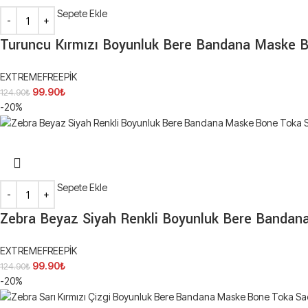
Sepete Ekle
Turuncu Kırmızı Boyunluk Bere Bandana Maske 
EXTREMEFREEPİK
99.90
₺
124.90
₺
-20%
Sepete Ekle
Zebra Beyaz Siyah Renkli Boyunluk Bere Banda
EXTREMEFREEPİK
99.90
₺
124.90
₺
-20%